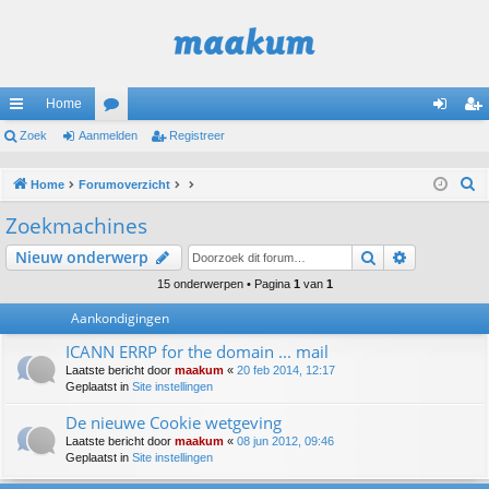
Home
ne
Zoek
Aanmelden
or
Registreer
an
eg
lle
u
m
ist
Z
Home
Forumoverzicht
lin
m
el
re
o
Zoekmachines
e
ks
s
de
er
Zoek
Uitgebreid
Nieuw onderwerp
k
n
15 onderwerpen • Pagina
1
van
1
Aankondigingen
ICANN ERRP for the domain ... mail
Laatste bericht door
maakum
«
20 feb 2014, 12:17
Geplaatst in
Site instellingen
De nieuwe Cookie wetgeving
Laatste bericht door
maakum
«
08 jun 2012, 09:46
Geplaatst in
Site instellingen