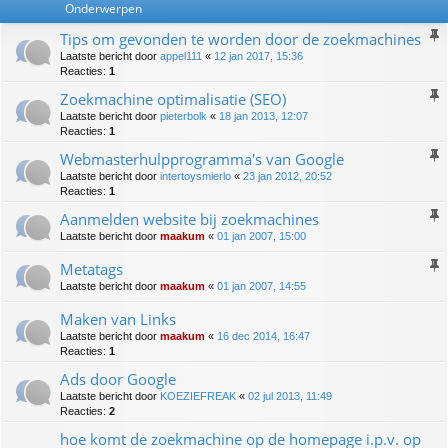
Onderwerpen
Tips om gevonden te worden door de zoekmachines
Laatste bericht door
appel111
«
12 jan 2017, 15:36
Reacties:
1
Zoekmachine optimalisatie (SEO)
Laatste bericht door
pieterbolk
«
18 jan 2013, 12:07
Reacties:
1
Webmasterhulpprogramma's van Google
Laatste bericht door
intertoysmierlo
«
23 jan 2012, 20:52
Reacties:
1
Aanmelden website bij zoekmachines
Laatste bericht door
maakum
«
01 jan 2007, 15:00
Metatags
Laatste bericht door
maakum
«
01 jan 2007, 14:55
Maken van Links
Laatste bericht door
maakum
«
16 dec 2014, 16:47
Reacties:
1
Ads door Google
Laatste bericht door
KOEZIEFREAK
«
02 jul 2013, 11:49
Reacties:
2
hoe komt de zoekmachine op de homepage i.p.v. op