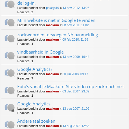
de log-in.
Laatste bericht door
palatijn10
«
13 nov 2012, 13:26
Reacties:
2
Mijn website is niet in Google te vinden
Laatste bericht door
maakum
«
08 nov 2011, 11:02
zoekwoorden toevoegen NA aanmelding
Laatste bericht door
maakum
«
09 feb 2010, 11:38
Reacties:
1
vindbaarheid in Google
Laatste bericht door
maakum
«
13 nov 2009, 16:44
Reacties:
1
Google Analytics?
Laatste bericht door
maakum
«
30 jun 2008, 09:17
Reacties:
7
Foto's vanaf je Maakum-Site vinden op zoekmachine's
Laatste bericht door
maakum
«
03 dec 2007, 23:39
Reacties:
1
Google Analytics
Laatste bericht door
maakum
«
13 sep 2007, 21:09
Reacties:
1
Andere taal zoeken
Laatste bericht door
maakum
«
13 aug 2007, 12:58