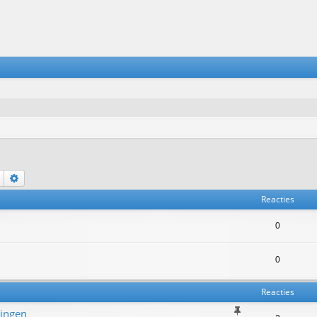
Zoek
Uitgebreid zoeken
Reacties
0
0
Reacties
lingen