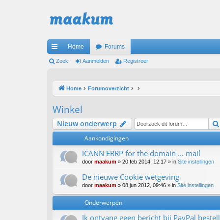
Home
Forums
ne
Zoek
Aanmelden
Registreer
lle
Home
Forumoverzicht
lin
ks
Winkel
Nieuw onderwerp
Aankondigingen
ICANN ERRP for the domain ... mail
door
maakum
» 20 feb 2014, 12:17 » in
Site instellingen
De nieuwe Cookie wetgeving
door
maakum
» 08 jun 2012, 09:46 » in
Site instellingen
Onderwerpen
Ik ontvang geen bericht bij PayPal bestel