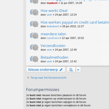
door
maakum
» 11 jun 2007, 14:29
Hoe werkt iDeal
door
user
» 24 jan 2007, 12:24
Hoe werken paypal en credit card betali
door
leukelunch
» 28 jun 2010, 12:27
meerdere talen
door
LocoCoco
» 12 apr 2007, 10:52
Verzendkosten
door
user
» 24 jan 2007, 12:49
Betaalmethoden
door
user
» 24 jan 2007, 12:42
Nieuw onderwerp
Terug naar het forumoverzicht
Forumpermissies
Je
kunt niet
nieuwe berichten plaatsen in dit forum
Je
kunt niet
reageren op onderwerpen in dit forum
Je
kunt niet
je eigen berichten wijzigen in dit forum
Je
kunt niet
je eigen berichten verwijderen in dit forum