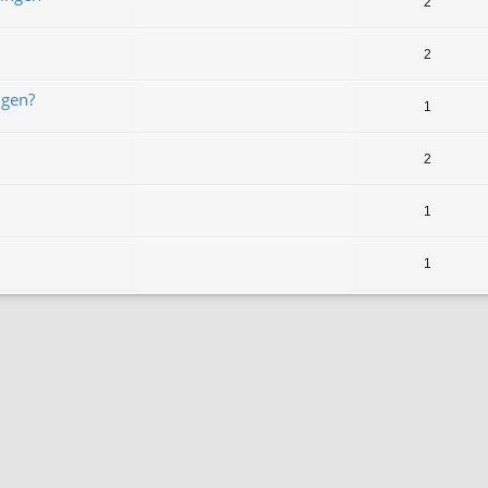
2
2
ngen?
1
2
1
1