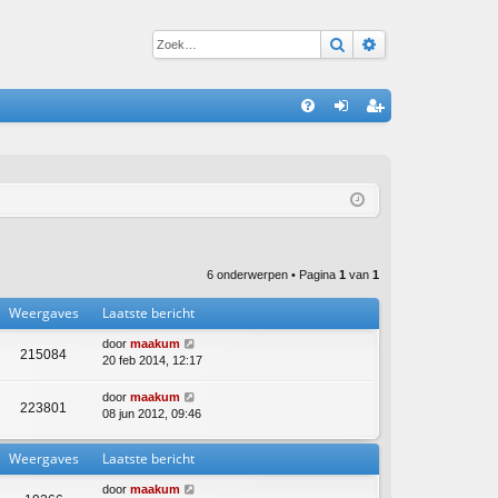
Zoek
Uitgebreid zoe
S
V
an
eg
&
m
ist
A
el
re
de
er
n
6 onderwerpen • Pagina
1
van
1
Weergaves
Laatste bericht
door
maakum
215084
20 feb 2014, 12:17
door
maakum
223801
08 jun 2012, 09:46
Weergaves
Laatste bericht
door
maakum